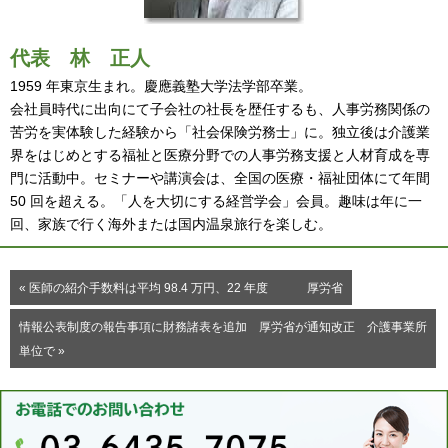
代表
林 正人
1959 年東京生まれ。慶應義塾大学法学部卒業。
会社員時代に出向にて子会社の社長を歴任するも、人事労務関係の
苦労を実体験した経験から「社会保険労務士」に。独立後は介護業
界をはじめとする福祉と医療分野での人事労務支援と人材育成を専
門に活動中。セミナーや講演会は、全国の医療・福祉団体にて年間
50 回を超える。「人を大切にする経営学会」会員。趣味は年に一
回、家族で行く海外または国内温泉旅行を楽しむ。
« 医師の紹介手数料は平均 98.4 万円、22 年度 厚労省
情報公表制度の報告事項に財務諸表を追加 厚労省が通知改正 介護事業所
単位で »