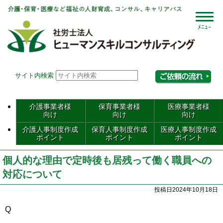
社会
サイト内検索
相
介護事業者様
保育事業者様
医療事業者様
向け
向け
向け
介護人事制度作成
保育人事制度作成
医療人事制度作成
ポイント
ポイント
ポイント
個人的な理由で定時後も居残って働く職員への
対応について
投稿日2024年10月18日
Q