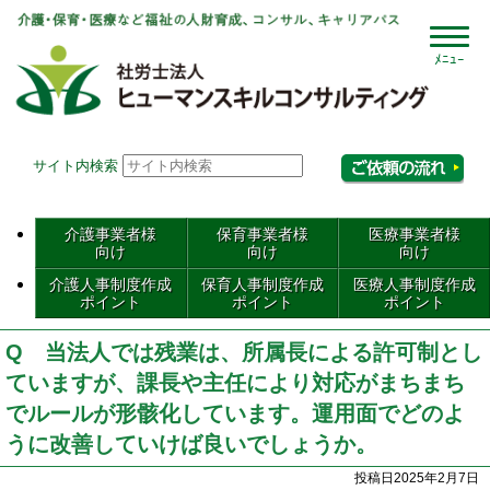
社会
サイト内検索
相
介護事業者様
保育事業者様
医療事業者様
向け
向け
向け
介護人事制度作成
保育人事制度作成
医療人事制度作成
ポイント
ポイント
ポイント
Q 当法人では残業は、所属長による許可制とし
ていますが、課長や主任により対応がまちまち
でルールが形骸化しています。運用面でどのよ
うに改善していけば良いでしょうか。
投稿日2025年2月7日