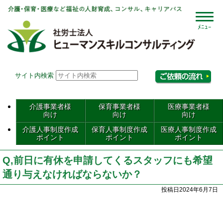
社会
サイト内検索
相
介護事業者様
保育事業者様
医療事業者様
向け
向け
向け
介護人事制度作成
保育人事制度作成
医療人事制度作成
ポイント
ポイント
ポイント
Q,前日に有休を申請してくるスタッフにも希望
通り与えなければならないか？
投稿日2024年6月7日