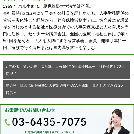
1959 年東京生まれ。慶應義塾大学法学部卒業。
会社員時代に出向にて子会社の社長を歴任するも、人事労務関係の
苦労を実体験した経験から「社会保険労務士」に。独立後は介護業
界をはじめとする福祉と医療分野での人事労務支援と人材育成を専
門に活動中。セミナーや講演会は、全国の医療・福祉団体にて年間
50 回を超える。「人を大切にする経営学会」会員。趣味は年に一
回、家族で行く海外または国内温泉旅行を楽しむ。
« 高齢者「通いの場」参加率、大分県が10年連続日本一 行政後押し22年
度15.2
厚労省、障害福祉報酬改定の解釈通知やQ&Aを発出 見直しの留意点など
提示 »