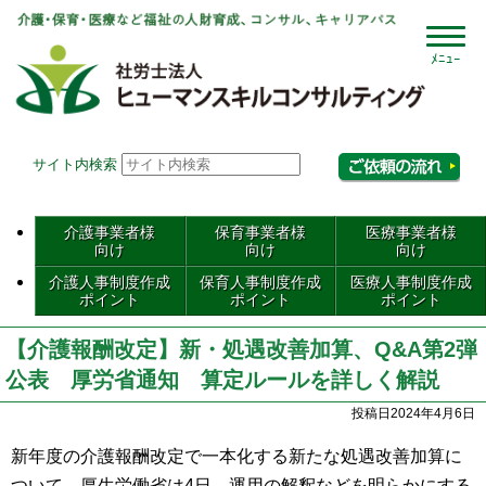
社会
サイト内検索
相
介護事業者様
保育事業者様
医療事業者様
向け
向け
向け
介護人事制度作成
保育人事制度作成
医療人事制度作成
ポイント
ポイント
ポイント
【介護報酬改定】新・処遇改善加算、Q&A第2弾
公表 厚労省通知 算定ルールを詳しく解説
投稿日2024年4月6日
新年度の介護報酬改定で一本化する新たな処遇改善加算に
ついて、厚生労働省は4日、運用の解釈などを明らかにする