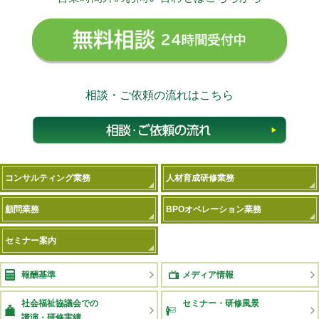
無料相
相談・ご依頼の流れはこちら
相談
コンサルティング業務
人材育成研修業務
顧問業務
BPOオペレーション業務
セミナー案内
報酬基準
メディア情報
社会福祉協議会での
セミナー・研修風景
講演・研修実績