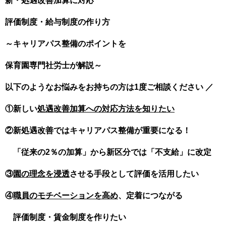
新・処遇改善加算に対応
評価制度・給与制度の作り方
～キャリアパス整備のポイントを
保育園専門社労士が解説～
以下のようなお悩みをお持ちの方は
1
度ご相談ください ／
①新しい
処遇改善加算への対応方法を知りたい
②新処遇改善ではキャリアパス整備が重要になる！
「従来の
2
％の加算」から新区分では「不支給」に改定
③
園の理念を浸透
させる手段として評価を活用したい
④
職員のモチベーションを高め
、定着につながる
評価制度・賃金制度を作りたい