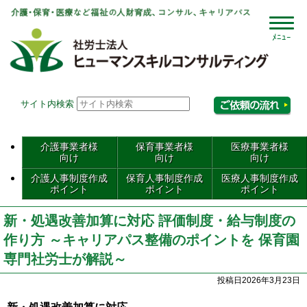
社会
サイト内検索
相
介護事業者様
保育事業者様
医療事業者様
向け
向け
向け
介護人事制度作成
保育人事制度作成
医療人事制度作成
ポイント
ポイント
ポイント
新・処遇改善加算に対応 評価制度・給与制度の
作り方 ～キャリアパス整備のポイントを 保育園
専門社労士が解説～
投稿日2026年3月23日