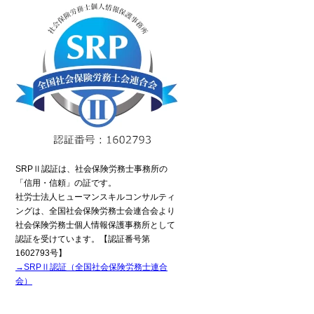
SRPⅡ認証は、社会保険労務士事務所の
「信用・信頼」の証です。
社労士法人ヒューマンスキルコンサルティ
ングは、全国社会保険労務士会連合会より
社会保険労務士個人情報保護事務所として
認証を受けています。【認証番号第
1602793号】
→SRPⅡ認証（全国社会保険労務士連合
電話でのお問い合わせ
会）
6435-7075（平日9:00～18:00）