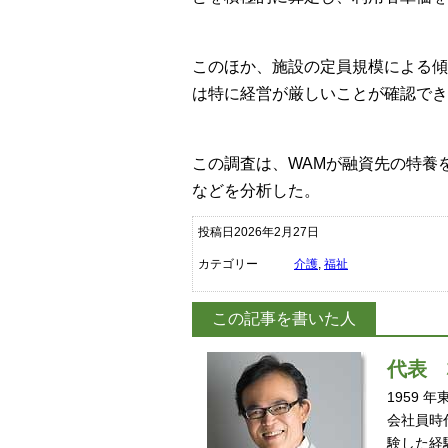
このほか、施設の定員規模による傾
は特に経営が厳しいことが確認でき
この調査は、WAMが融資先の特養を
などを分析した。
投稿日2026年2月27日
カテゴリー
介護
,
福祉
この記事を書いた人
代表
1959
会社員時
験した経