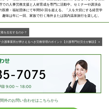
野での人事労務支援と人材育成を専門に活動中。セミナーや講演会
の医療・福祉団体にて年間50 回を超える。「人を大切にする経営学
。趣味は年に一回、家族で行く海外または国内温泉旅行を楽しむ。
定着を左右するのか？
介護事業所が押さえるべき労務管理のポイント【介護専門社労士が解説】 »
お
間外のお問い合わせはこちらから
03-