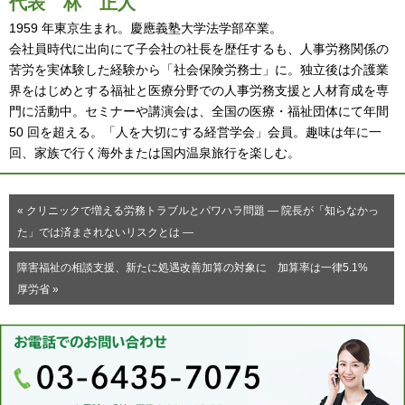
代表
林 正人
1959 年東京生まれ。慶應義塾大学法学部卒業。
会社員時代に出向にて子会社の社長を歴任するも、人事労務関係の
苦労を実体験した経験から「社会保険労務士」に。独立後は介護業
界をはじめとする福祉と医療分野での人事労務支援と人材育成を専
門に活動中。セミナーや講演会は、全国の医療・福祉団体にて年間
50 回を超える。「人を大切にする経営学会」会員。趣味は年に一
回、家族で行く海外または国内温泉旅行を楽しむ。
« クリニックで増える労務トラブルとパワハラ問題 ― 院長が「知らなかっ
た」では済まされないリスクとは ―
障害福祉の相談支援、新たに処遇改善加算の対象に 加算率は一律5.1%
厚労省 »