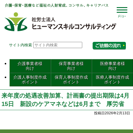
社会
サイト内検索
相
介護事業者様
保育事業者様
医療事業者様
向け
向け
向け
介護人事制度作成
保育人事制度作成
医療人事制度作成
ポイント
ポイント
ポイント
来年度の処遇改善加算、計画書の提出期限は4月
15日 新設のケアマネなどは6月まで 厚労省
投稿日2026年2月13日