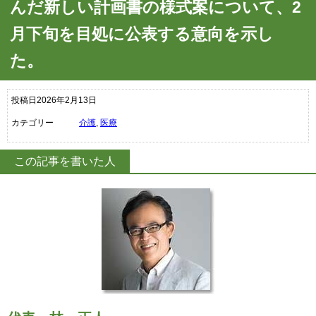
んだ新しい計画書の様式案について、2
月下旬を目処に公表する意向を示し
た。
投稿日2026年2月13日
カテゴリー
介護
,
医療
この記事を書いた人