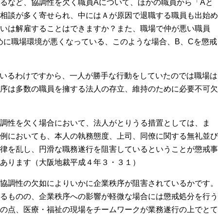
るなど、協調性を欠く職員
A
について、ほかの職員から「
A
と
相談が多く寄せられ、中にはＡが原因で退職する職員も出始め
いは解雇することはできますか？また、職場で仲が悪い職員
めに職場環境が悪くなっている、このような場合、
B
、
C
を懲戒
いるわけですから、一人が勝手な行動をしていたのでは職場は
序は多数の職員を擁する法人の存立、維持のために必要不可欠
調性を欠く場合において、法人がとりうる措置としては、ま
例においても、本人の執務態度、上司、同僚に関する無礼並び
律を乱し、円滑な職務遂行を阻害しているということが懲戒事
あります（大阪地裁平成４年３・３１）
協調性の欠如によりいかに企業秩序が阻害されているかです。
るものの、企業秩序への影響が軽微な場合には懲戒処分を行う
の点、医療・福祉の現場をチームワークが業務遂行の上でとて