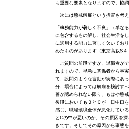
も重要な要素となりますので、協調
次には懲戒解雇という措置も考え
「執務能力が著しく不良」（単なる
に包含するもの解し、社会生活をし
に適用する能力に著しく欠いており
めたものがあります（東京高裁
S
４
ご質問の前段ですが、退職者がで
れますので、早急に関係者から事実
て、設問のような言動が実際にあっ
分、場合によっては解雇を検討すべ
善が認められない限り、もはや懲戒
後段においてもＢとＣが一日中口を
感じ、職場環境全体が悪化している
と
C
の中が悪いのか、その原因を探
きです。そしてその原因から事態を