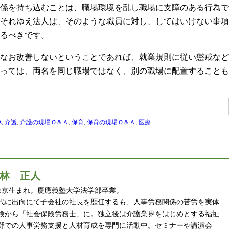
係を持ち込むことは、職場環境を乱し職場に支障のある行為で
それゆえ法人は、そのような職員に対し、してはいけない事項
るべきです。
なお改善しないということであれば、就業規則に従い懲戒など
っては、両名を同じ職場ではなく、別の職場に配置することも
A
,
介護
,
介護の現場Ｑ＆Ａ
,
保育
,
保育の現場Ｑ＆Ａ
,
医療
林 正人
 年東京生まれ。慶應義塾大学法学部卒業。
代に出向にて子会社の社長を歴任するも、人事労務関係の苦労を実体
験から「社会保険労務士」に。独立後は介護業界をはじめとする福祉
野での人事労務支援と人材育成を専門に活動中。セミナーや講演会