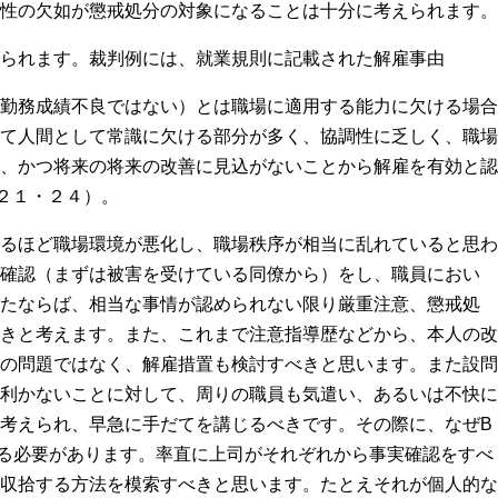
性の欠如が懲戒処分の対象になることは十分に考えられます。
られます。裁判例には、就業規則に記載された解雇事由
勤務成績不良ではない）とは職場に適用する能力に欠ける場合
て人間として常識に欠ける部分が多く、協調性に乏しく、職場
、かつ将来の将来の改善に見込がないことから解雇を有効と認
２１・２４）。
るほど職場環境が悪化し、職場秩序が相当に乱れていると思わ
確認（まずは被害を受けている同僚から）をし、職員におい
たならば、相当な事情が認められない限り厳重注意、懲戒処
きと考えます。また、これまで注意指導歴などから、本人の改
の問題ではなく、解雇措置も検討すべきと思います。また設問
利かないことに対して、周りの職員も気遣い、あるいは不快に
考えられ、早急に手だてを講じるべきです。その際に、なぜ
B
る必要があります。率直に上司がそれぞれから事実確認をすべ
収拾する方法を模索すべきと思います。たとえそれが個人的な