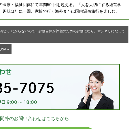
の医療・福祉団体にて年間50 回を超える。「人を大切にする経営学
。趣味は年に一回、家族で行く海外または国内温泉旅行を楽しむ。
のかが、わからないので、評価自体が評価のための評価になり、マンネリになって
A »
お
間外のお問い合わせはこちらから
03-