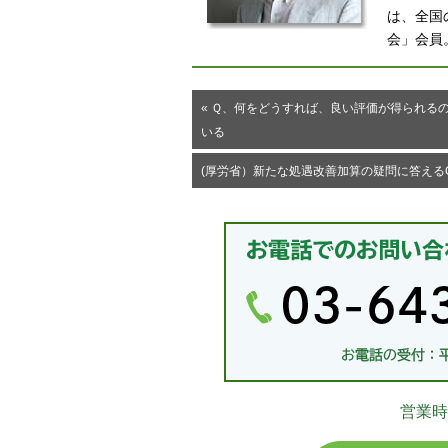
は、全国
会」会員
« Ｑ、何をどうすれば、良い評価が得られる
いる
(厚労省）新たな処遇改善加算の疑問に答えるQ&
営業時