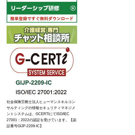
社会保険労務士法人ヒューマンスキルコン
サルティングの情報セキュリティマネジメ
ントシステムは、GCERTIにてISO/IEC
電話でのお問い合わせ
27001：2022の認証を受けています。【認
証番号GIJP-2209-IC】
6435-7075（平日9:00～18:00）