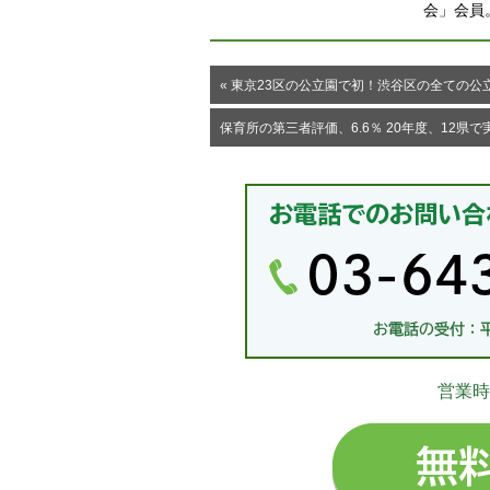
会」会員
« 東京23区の公立園で初！渋谷区の全ての
保育所の第三者評価、6.6％ 20年度、12県で
営業時