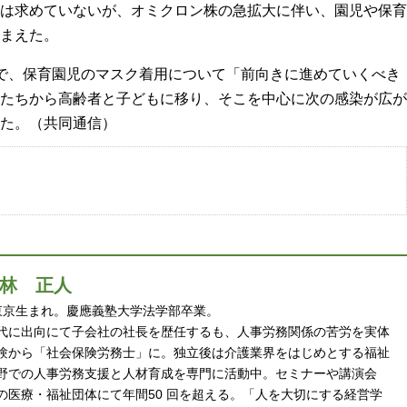
は求めていないが、オミクロン株の急拡大に伴い、園児や保育
まえた。
で、保育園児のマスク着用について「前向きに進めていくべき
たちから高齢者と子どもに移り、そこを中心に次の感染が広が
た。（共同通信）
林 正人
 年東京生まれ。慶應義塾大学法学部卒業。
代に出向にて子会社の社長を歴任するも、人事労務関係の苦労を実体
験から「社会保険労務士」に。独立後は介護業界をはじめとする福祉
野での人事労務支援と人材育成を専門に活動中。セミナーや講演会
の医療・福祉団体にて年間50 回を超える。「人を大切にする経営学