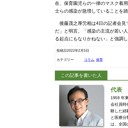
在、保育園児らの一律のマスク着用
士らの感染が急増していることを踏
後藤茂之厚労相は4日の記者会見
だ」と明言。「感染の主流が若い人
る起点にもなりかねない」と強調し
投稿日2022年2月5日
カテゴリー
コラム
,
保育
この記事を書いた人
代表
1959
会社員時
験した経
と医療分
は、全国