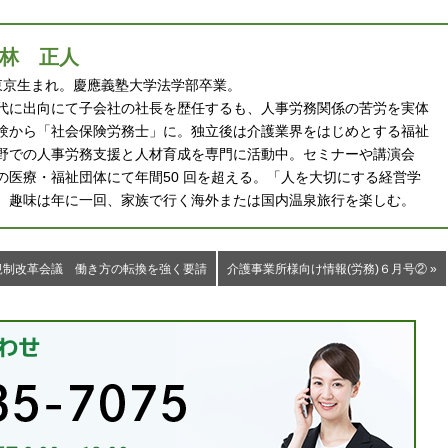
林 正人
 年東京生まれ。慶應義塾大学法学部卒業。
代に出向にて子会社の社長を歴任するも、人事労務関係の苦労を実体
験から「社会保険労務士」に。独立後は介護業界をはじめとする福祉
野での人事労務支援と人材育成を専門に活動中。セミナーや講演会
の医療・福祉団体にて年間50 回を超える。「人を大切にする経営学
。趣味は年に一回、家族で行く海外または国内温泉旅行を楽しむ。
規制改革会議 働き方の転換を強く要請
介護事業所様向け情報(労務)６月号② »