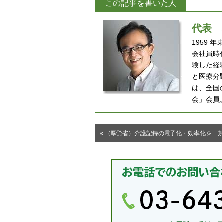
この記事を書いた人
代表
1959
会社員時
験した経
と医療分
は、全国
会」会員
« （厚労省）介護記録の電子化・効率化を 