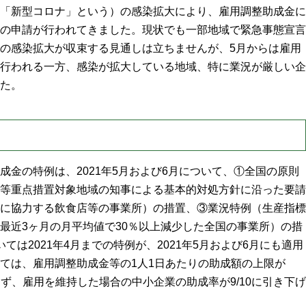
「新型コロナ」という）の感染拡大により、雇用調整助成金に
の申請が行われてきました。現状でも一部地域で緊急事態宣言
の感染拡大が収束する見通しは立ちませんが、5月からは雇用
行われる一方、感染が拡大している地域、特に業況が厳しい企
た。
成金の特例は、2021年5月および6月について、①全国の原則
等重点措置対象地域の知事による基本的対処方針に沿った要請
に協力する飲食店等の事業所）の措置、③業況特例（生産指標
最近3ヶ月の月平均値で30％以上減少した全国の事業所）の措
ては2021年4月までの特例が、2021年5月および6月にも適用
ては、雇用調整助成金等の1人1日あたりの助成額の上限が
行わず、雇用を維持した場合の中小企業の助成率が9/10に引き下げ