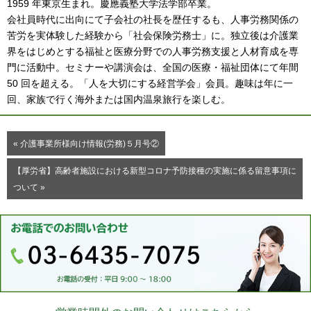
1959 年東京生まれ。慶應義塾大学法学部卒業。
会社員時代に出向にて子会社の社長を歴任するも、人事労務関係の
苦労を実体験した経験から「社会保険労務士」に。独立後は介護業
界をはじめとする福祉と医療分野での人事労務支援と人材育成を専
門に活動中。セミナーや講演会は、全国の医療・福祉団体にて年間
50 回を超える。「人を大切にする経営学会」会員。趣味は年に一
回、家族で行く海外または国内温泉旅行を楽しむ。
« 介護事業所様向け情報(労務)５月号②
【厚労省】高齢者施設における新型コロナ予防接種の実施に係る留意事項に
ついて »