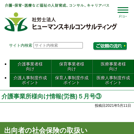
社会
サイト内検索
相
介護事業者様
保育事業者様
医療事業者様
向け
向け
向け
介護人事制度作成
保育人事制度作成
医療人事制度作成
ポイント
ポイント
ポイント
介護事業所様向け情報(労務)５月号③
投稿日2021年5月11日
出向者の社会保険の取扱い