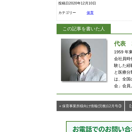
投稿日2020年12月10日
カテゴリー
保育
この記事を書いた人
代表
1959
会社員時
験した経
と医療分
は、全国
会」会員
« 保育事業所様向け情報(労務)12月号③
【