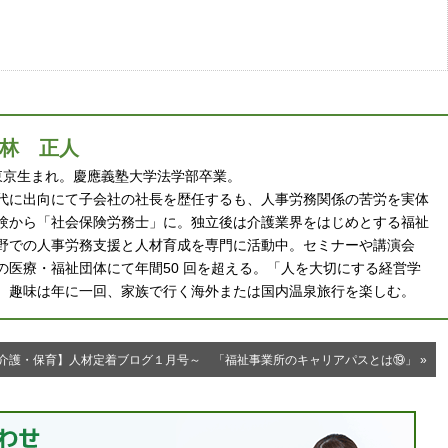
林 正人
 年東京生まれ。慶應義塾大学法学部卒業。
代に出向にて子会社の社長を歴任するも、人事労務関係の苦労を実体
験から「社会保険労務士」に。独立後は介護業界をはじめとする福祉
野での人事労務支援と人材育成を専門に活動中。セミナーや講演会
の医療・福祉団体にて年間50 回を超える。「人を大切にする経営学
。趣味は年に一回、家族で行く海外または国内温泉旅行を楽しむ。
介護・保育】人材定着ブログ１月号～ 「福祉事業所のキャリアパスとは⑲」 »