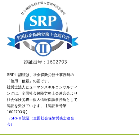
電話でのお問い合わせ
6435-7075（平日9:00～18:00）
間受付中
SRPⅡ認証は、社会保険労務士事務所の
「信用・信頼」の証です。
社労士法人ヒューマンスキルコンサルティ
ングは、全国社会保険労務士会連合会より
社会保険労務士個人情報保護事務所として
流れ
認証を受けています。【認証番号第
1602793号】
→SRPⅡ認証（全国社会保険労務士連合
会）