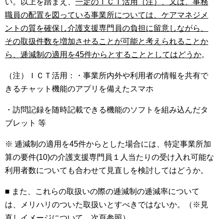
い。以上を踏まえ、
一定のＩＣＴ活用（注）、又は、事務
職員の配置を図っている事業所については、ケアマネジメ
ントの質を確保し介護支援専門員の負担に留意しながら、
その取扱件数を増加させることが可能と考えられることか
ら、逓減制の適用を
45
件からとすることとしてはどうか
。
（注）ＩＣＴ活用：・事業所内外や利用者の情報を共有で
きるチャット機能のアプリを備えたスマホ
・訪問記録を随時記載できる機能のソフトを組み込んだタ
ブレット 等
※ 逓減制の適用を
45
件からとした場合には、特定事業所加
算の要件
(10)
の介護支援専門員１人当たりの受け入れ可能な
利用者数についても合わせて見直しを検討してはどうか。
■ また、これらの取扱いの際の逓減制の逓減率について
は、メリハリのついた取扱いとすべきではないか。（※見
直しイメージについて、次頁参照）