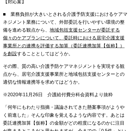
【対応案】
■ 業務負担が大きいとされる介護予防支援におけるケアマ
ネジメント業務について、外部委託を行いやすい環境の整
備を進める観点から、
地域包括支援センターが委託する
個々のケアプランについて、委託時における居宅介護支援
事業所との連携を評価する加算（委託連携加算【仮称】）
を創設
することとしてはどうか。
その際、質の高い介護予防ケアマネジメントを実現する観
点から、居宅介護支援事業所と地域包括支援センターとの
適切な情報連携等を求めてはどうか。
※2020年11月26日 介護給付費分科会資料より抜粋
「何年にもわたり指摘・議論されてきた懸案事項がようや
く前進した」そんな印象を覚えるような内容です。あとは
委託連携加算【仮称】の金額がどの程度になるのかに注目
が集まるところだと思われますが、今までの「
0.5
件」とい