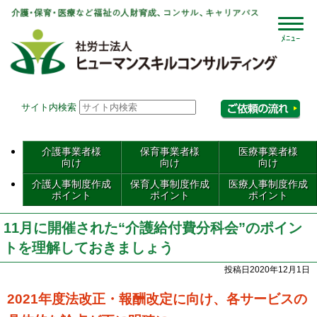
社会
サイト内検索
相
介護事業者様
保育事業者様
医療事業者様
向け
向け
向け
介護人事制度作成
保育人事制度作成
医療人事制度作成
ポイント
ポイント
ポイント
11月に開催された“介護給付費分科会”のポイン
トを理解しておきましょう
投稿日2020年12月1日
2021年度法改正・報酬改定に向け、各サービスの