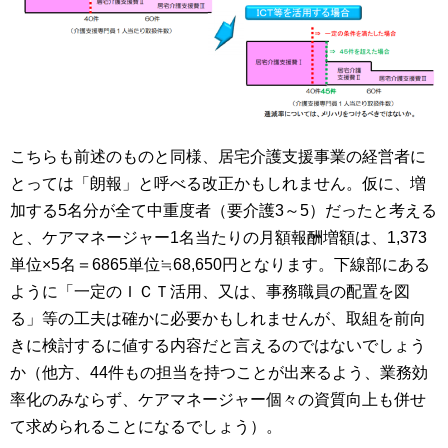
こちらも前述のものと同様、居宅介護支援事業の経営者に
とっては「朗報」と呼べる改正かもしれません。仮に、増
加する
5
名分が全て中重度者（要介護
3
～
5
）だったと考える
と、ケアマネージャー
1
名当たりの月額報酬増額は、
1,373
単位×
5
名＝
6865
単位≒
68,650
円となります。下線部にある
ように「一定のＩＣＴ活用、又は、事務職員の配置を図
る」等の工夫は確かに必要かもしれませんが、取組を前向
きに検討するに値する内容だと言えるのではないでしょう
か（他方、
44
件もの担当を持つことが出来るよう、業務効
率化のみならず、ケアマネージャー個々の資質向上も併せ
て求められることになるでしょう）。