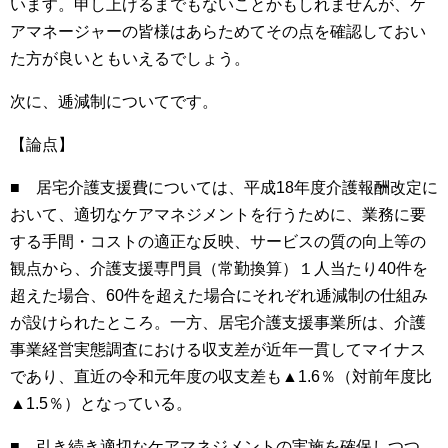
います。申し上げるまでもないことかもしれませんが、ケ
アマネージャーの皆様はあらためてその点を確認しておい
た方が良いともいえるでしょう。
次に、逓減制についてです。
【論点】
■ 居宅介護支援費については、平成
18
年度介護報酬改定に
おいて、適切なケアマネジメントを行うために、業務に要
する手間・コストの適正な反映、サービスの質の向上等の
観点から、介護支援専門員（常勤換算）１人当たり
40
件を
超えた場合、
60
件を超えた場合にそれぞれ逓減制の仕組み
が設けられたところ。一方、居宅介護支援事業所は、介護
事業経営実態調査における収支差が近年一貫してマイナス
であり、直近の令和元年度の収支差も▲
1.6
％（対前年度比
▲
1.5
％）となっている。
■ 引き続き適切なケアマネジメントの実施を確保しつつ、