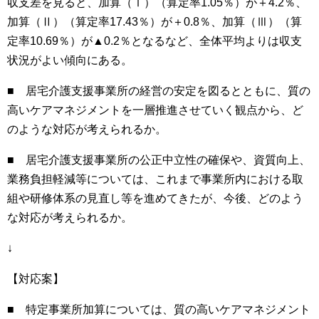
収支差を見ると、加算（Ⅰ）（算定率
1.05
％）が＋
4.2
％、
加算（Ⅱ）（算定率
17.43
％）が＋
0.8
％、加算（Ⅲ）（算
定率
10.69
％）が▲
0.2
％となるなど、全体平均よりは収支
状況がよい傾向にある。
■ 居宅介護支援事業所の経営の安定を図るとともに、質の
高いケアマネジメントを一層推進させていく観点から、ど
のような対応が考えられるか。
■ 居宅介護支援事業所の公正中立性の確保や、資質向上、
業務負担軽減等については、これまで事業所内における取
組や研修体系の見直し等を進めてきたが、今後、どのよう
な対応が考えられるか。
↓
【対応案】
■ 特定事業所加算については、質の高いケアマネジメント