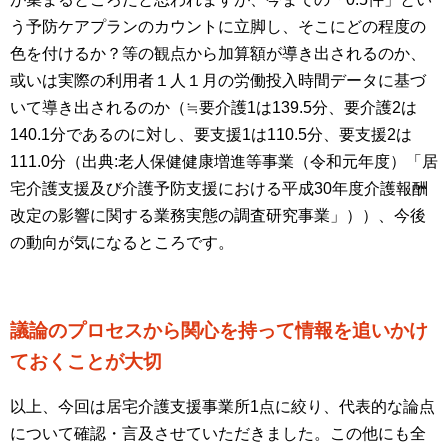
う予防ケアプランのカウントに立脚し、そこにどの程度の
色を付けるか？等の観点から加算額が導き出されるのか、
或いは実際の利用者１人１月の労働投入時間データに基づ
いて導き出されるのか（≒要介護
1
は
139.5
分、要介護
2
は
140.1
分であるのに対し、要支援
1
は
110.5
分、要支援
2
は
111.0
分（出典
:
老人保健健康増進等事業（令和元年度）「居
宅介護支援及び介護予防支援における平成
30
年度介護報酬
改定の影響に関する業務実態の調査研究事業」））、今後
の動向が気になるところです。
議論のプロセスから関心を持って情報を追いかけ
ておくことが大切
以上、今回は居宅介護支援事業所
1
点に絞り、代表的な論点
について確認・言及させていただきました。この他にも全