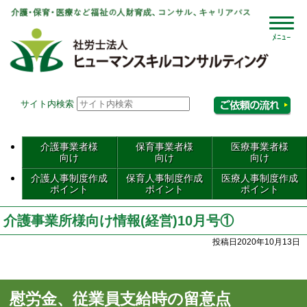
社会
サイト内検索
相
介護事業者様
保育事業者様
医療事業者様
向け
向け
向け
介護人事制度作成
保育人事制度作成
医療人事制度作成
ポイント
ポイント
ポイント
介護事業所様向け情報(経営)10月号①
投稿日2020年10月13日
慰労金、従業員支給時の留意点