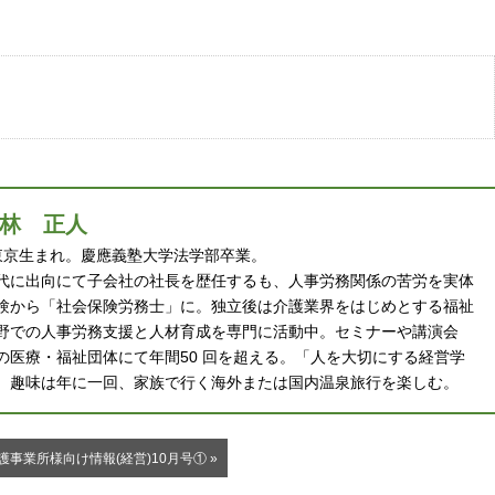
林 正人
 年東京生まれ。慶應義塾大学法学部卒業。
代に出向にて子会社の社長を歴任するも、人事労務関係の苦労を実体
験から「社会保険労務士」に。独立後は介護業界をはじめとする福祉
野での人事労務支援と人材育成を専門に活動中。セミナーや講演会
の医療・福祉団体にて年間50 回を超える。「人を大切にする経営学
。趣味は年に一回、家族で行く海外または国内温泉旅行を楽しむ。
護事業所様向け情報(経営)10月号① »