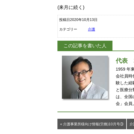
(来月に続く)
投稿日2020年10月13日
カテゴリー
介護
この記事を書いた人
代表
1959
会社員時
験した経
と医療分
は、全国
会」会員
« 介護事業所様向け情報(労務)10月号③
介