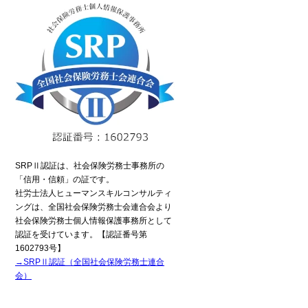
電話でのお問い合わせ
6435-7075（平日9:00～18:00）
SRPⅡ認証は、社会保険労務士事務所の
間受付中
「信用・信頼」の証です。
社労士法人ヒューマンスキルコンサルティ
ングは、全国社会保険労務士会連合会より
社会保険労務士個人情報保護事務所として
認証を受けています。【認証番号第
1602793号】
→SRPⅡ認証（全国社会保険労務士連合
流れ
会）