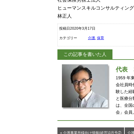
ヒューマンスキルコンサルティング
林正人
投稿日2020年3月17日
カテゴリー
介護
,
保育
この記事を書いた人
代表
1959
会社員時
験した経
と医療分
は、全国
会」会員
« 介護事業所様向け情報(経営)3月号②
介護