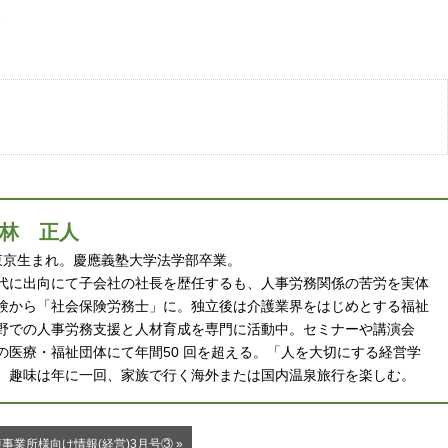
林 正人
 年東京生まれ。慶應義塾大学法学部卒業。
代に出向にて子会社の社長を歴任するも、人事労務関係の苦労を実体
験から「社会保険労務士」に。独立後は介護業界をはじめとする福祉
野での人事労務支援と人材育成を専門に活動中。セミナーや講演会
の医療・福祉団体にて年間50 回を超える。「人を大切にする経営学
。趣味は年に一回、家族で行く海外または国内温泉旅行を楽しむ。
事業所様向け情報(経営)3月号③ »