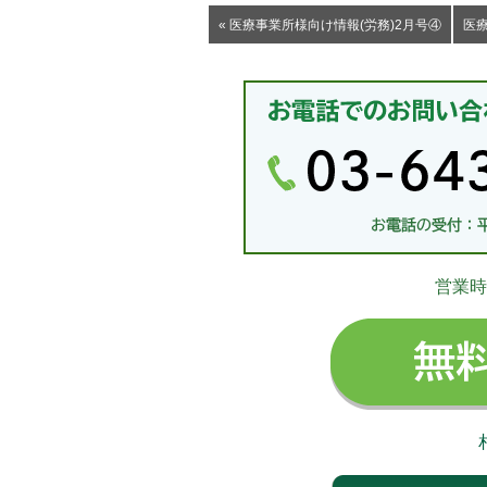
« 医療事業所様向け情報(労務)2月号④
医療
営業時