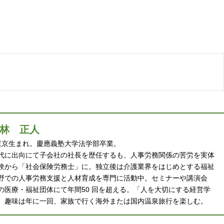
林 正人
 年東京生まれ。慶應義塾大学法学部卒業。
代に出向にて子会社の社長を歴任するも、人事労務関係の苦労を実体
験から「社会保険労務士」に。独立後は介護業界をはじめとする福祉
野での人事労務支援と人材育成を専門に活動中。セミナーや講演会
の医療・福祉団体にて年間50 回を超える。「人を大切にする経営学
。趣味は年に一回、家族で行く海外または国内温泉旅行を楽しむ。