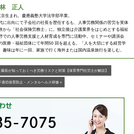
林 正人
 年東京生まれ。慶應義塾大学法学部卒業。
代に出向にて子会社の社長を歴任するも、人事労務関係の苦労を実体
験から「社会保険労務士」に。独立後は介護業界をはじめとする福祉
野での人事労務支援と人材育成を専門に活動中。セミナーや講演会
の医療・福祉団体にて年間50 回を超える。「人を大切にする経営学
。趣味は年に一回、家族で行く海外または国内温泉旅行を楽しむ。
？園長が知っておくべき労務リスクと対策【保育専門社労士が解説】
適切保育防止・メンタルヘルス研修 »