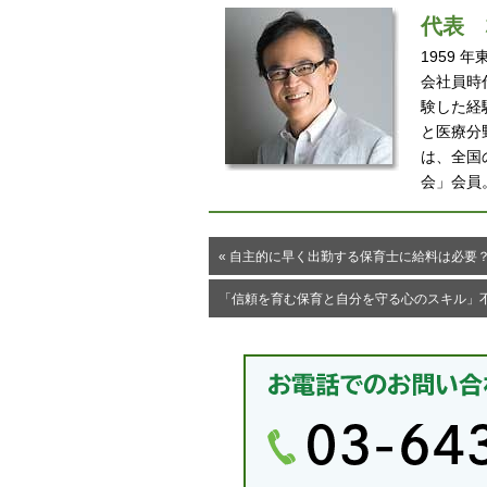
代表
1959
会社員時
験した経
と医療分
は、全国
会」会員
« 自主的に早く出勤する保育士に給料は必要
「信頼を育む保育と自分を守る心のスキル」不