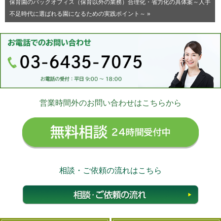
保育園のバックオフィス（保育以外の業務）合理化・省力化の具体案～人手
不足時代に選ばれる園になるための実践ポイント～ »
営業時間外のお問い合わせはこちらから
無料相
相談・ご依頼の流れはこちら
相談