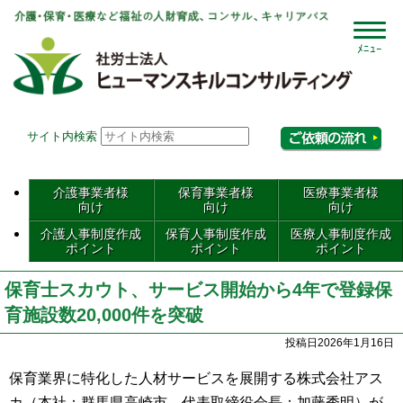
社会
サイト内検索
相
介護事業者様
保育事業者様
医療事業者様
向け
向け
向け
介護人事制度作成
保育人事制度作成
医療人事制度作成
ポイント
ポイント
ポイント
保育士スカウト、サービス開始から4年で登録保
育施設数20,000件を突破
投稿日2026年1月16日
保育業界に特化した人材サービスを展開する株式会社アス
カ（本社：群馬県高崎市、代表取締役会長：加藤秀明）が