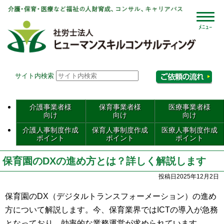
社会
サイト内検索
相
介護事業者様
保育事業者様
医療事業者様
向け
向け
向け
介護人事制度作成
保育人事制度作成
医療人事制度作成
ポイント
ポイント
ポイント
保育園のDXの進め方とは？詳しく解説します
投稿日2025年12月2日
保育園のDX（デジタルトランスフォーメーション）の進め
方について解説します。今、保育業界ではICTの導入が急務
となっており、効率的な業務運営が求められています。