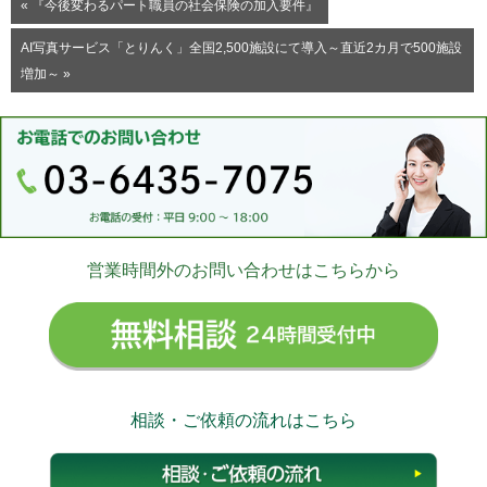
« 『今後変わるパート職員の社会保険の加入要件』
AI写真サービス「とりんく」全国2,500施設にて導入～直近2カ月で500施設
増加～ »
営業時間外のお問い合わせはこちらから
無料相
相談・ご依頼の流れはこちら
相談