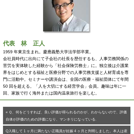
代表
林 正人
1959 年東京生まれ。慶應義塾大学法学部卒業。
会社員時代に出向にて子会社の社長を歴任するも、人事労務関係の
苦労を実体験した経験から「社会保険労務士」に。独立後は介護業
界をはじめとする福祉と医療分野での人事労務支援と人材育成を専
門に活動中。セミナーや講演会は、全国の医療・福祉団体にて年間
50 回を超える。「人を大切にする経営学会」会員。趣味は年に一
回、家族で行く海外または国内温泉旅行を楽しむ。
« Ｑ、何をどうすれば、良い評価が得られるのかが、わからないので、評価
自体が評価のための評価になり、マンネリになっている.
Q入職して 1 ヶ月に満たない正職員が妊娠 4 ヶ月と判明しました。本人は産