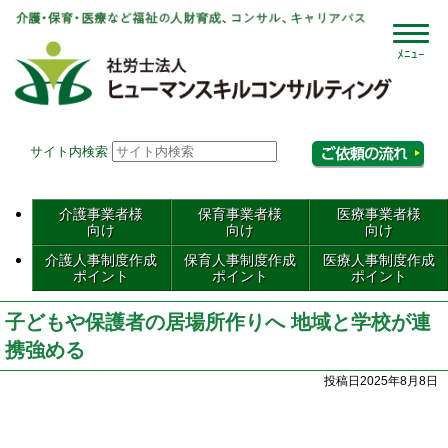
社会
サイト内検索
相
介護事業者様
保育事業者様
医療事業者様
向け
向け
向け
介護人事制度作成
保育人事制度作成
医療人事制度作成
ポイント
ポイント
ポイント
子どもや保護者の居場所作りへ 地域と学校が連
携強める
投稿日2025年8月8日