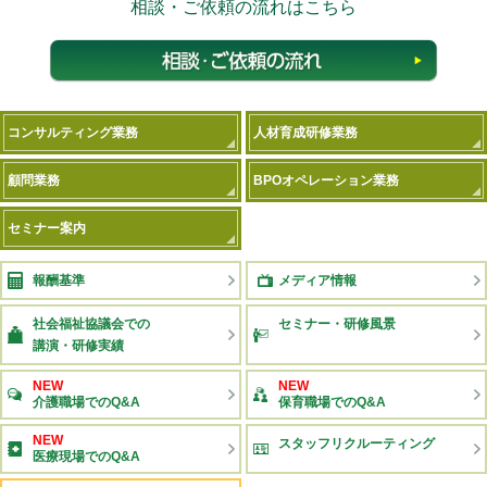
相談・ご依頼の流れはこちら
相談
コンサルティング業務
人材育成研修業務
顧問業務
BPOオペレーション業務
セミナー案内
報酬基準
メディア情報
社会福祉協議会での
セミナー・研修風景
講演・研修実績
NEW
NEW
介護職場でのQ&A
保育職場でのQ&A
NEW
スタッフリクルーティング
医療現場でのQ&A