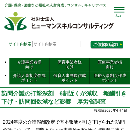
社会
サイト内検索
相
介護事業者様
保育事業者様
医療事業者様
向け
向け
向け
介護人事制度作成
保育人事制度作成
医療人事制度作成
ポイント
ポイント
ポイント
訪問介護の打撃深刻 6割近くが減収 報酬引き
下げ・訪問回数減など影響 厚労省調査
投稿日2025年4月4日
2024年度の介護報酬改定で基本報酬が引き下げられた訪問
介護について、減収となった事業所が5割から6割弱に達す