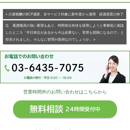
« 介護報酬のBCP減算、全サービス対象に新年度から適用 経過措置が終了
Q, 看護職員の強い要望もあり、時間単位有休を採用しようと事務長に相談
したところ「半日単位があるから今は必要ない。管理も煩雑になるので」と
拒否されました。そんなに管理が面倒なのでしょうか。 »
営業時間外のお問い合わせはこちらから
無料相