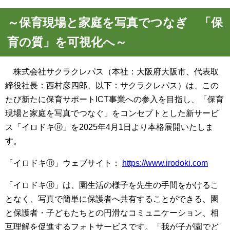
～保育現場と家庭を写真でつなぎ 「保
育の質」を可視化へ～
株式会社サクラクレパス（本社：大阪府大阪市、代表取
締役社長：西村彦四郎、以下：サクラクレパス）は、この
たび新たに保育サポートICT事業への参入を目指し、「保育
現場と家庭を写真でつなぐ」をコンセプトとした新サービ
ス「イロドキⓇ」を2025年4月1日より本格展開いたしま
す。
「イロドキⓇ」ウェブサイト：
https://www.irodoki.com
「イロドキⓇ」は、園生活の様子を先生の手間をかけるこ
となく、写真で簡単に保護者へ共有することができる、園
と保護者・子どもたちとの円滑なコミュニケーション、相
互理解を促進するフォトサービスです。「我が子が園でど