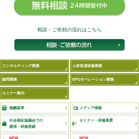
無料相
相談・ご依頼の流れはこちら
相談
コンサルティング業務
人材育成研修業務
顧問業務
BPOオペレーション業務
セミナー案内
報酬基準
メディア情報
社会福祉協議会での
セミナー・研修風景
講演・研修実績
NEW
NEW