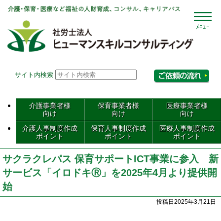
社会
サイト内検索
相
介護事業者様
保育事業者様
医療事業者様
向け
向け
向け
介護人事制度作成
保育人事制度作成
医療人事制度作成
ポイント
ポイント
ポイント
サクラクレパス 保育サポートICT事業に参入 新
サービス「イロドキⓇ」を2025年4月より提供開
始
投稿日2025年3月21日