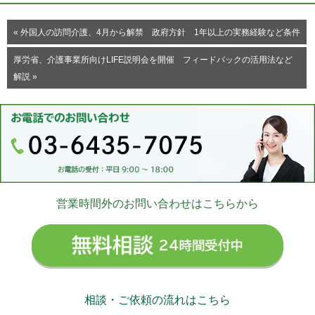
« 外国人の訪問介護、4月から解禁 政府方針 1年以上の実務経験など条件
厚労省、介護事業所向けLIFE説明会を開催 フィードバックの活用法など
解説 »
営業時間外のお問い合わせはこちらから
無料相
相談・ご依頼の流れはこちら