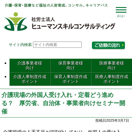
社会
サイト内検索
相
介護事業者様
保育事業者様
医療事業者様
向け
向け
向け
介護人事制度作成
保育人事制度作成
医療人事制度作成
ポイント
ポイント
ポイント
介護現場の外国人受け入れ・定着どう進め
る？ 厚労省、自治体・事業者向けセミナー開
催
投稿日2025年3月7日