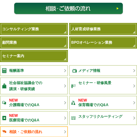
相談
コンサルティング業務
人材育成研修業務
顧問業務
BPOオペレーション業務
セミナー案内
報酬基準
メディア情報
社会福祉協議会での
セミナー・研修風景
講演・研修実績
NEW
NEW
介護職場でのQ&A
保育職場でのQ&A
NEW
スタッフリクルーティング
医療現場でのQ&A
相談・ご依頼の流れ