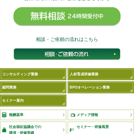
無料相
相談・ご依頼の流れはこちら
相談
コンサルティング業務
人材育成研修業務
顧問業務
BPOオペレーション業務
セミナー案内
報酬基準
メディア情報
社会福祉協議会での
セミナー・研修風景
講演・研修実績