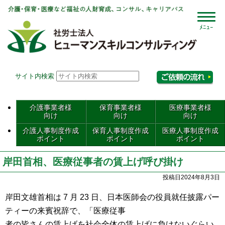
社会
サイト内検索
相
介護事業者様
保育事業者様
医療事業者様
向け
向け
向け
介護人事制度作成
保育人事制度作成
医療人事制度作成
ポイント
ポイント
ポイント
岸田首相、医療従事者の賃上げ呼び掛け
投稿日2024年8月3日
岸田文雄首相は 7 月 23 日、日本医師会の役員就任披露パー
ティーの来賓祝辞で、「医療従事
者の皆さんの賃上げを社会全体の賃上げに負けないぐらい