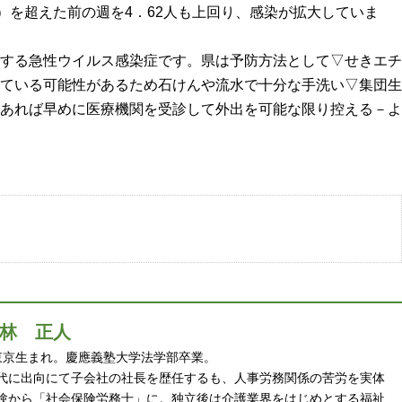
人）を超えた前の週を4．62人も上回り、感染が拡大していま
する急性ウイルス感染症です。県は予防方法として▽せきエチ
ている可能性があるため石けんや流水で十分な手洗い▽集団生
あれば早めに医療機関を受診して外出を可能な限り控える－よ
林 正人
 年東京生まれ。慶應義塾大学法学部卒業。
代に出向にて子会社の社長を歴任するも、人事労務関係の苦労を実体
験から「社会保険労務士」に。独立後は介護業界をはじめとする福祉