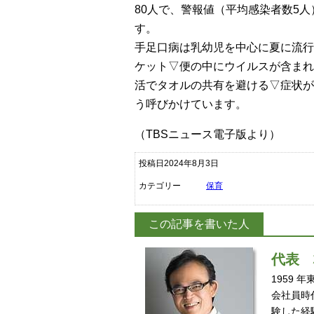
80人で、警報値（平均感染者数5
す。
手足口病は乳幼児を中心に夏に流行
ケット▽便の中にウイルスが含まれ
活でタオルの共有を避ける▽症状が
う呼びかけています。
（TBSニュース電子版より）
投稿日2024年8月3日
カテゴリー
保育
この記事を書いた人
代表
1959
会社員時
験した経