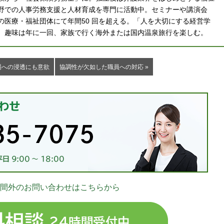
野での人事労務支援と人材育成を専門に活動中。セミナーや講演会
の医療・福祉団体にて年間50 回を超える。「人を大切にする経営学
。趣味は年に一回、家族で行く海外または国内温泉旅行を楽しむ。
場への浸透にも意欲
協調性が欠如した職員への対応 »
お
間外のお問い合わせはこちらから
03-
無料相談 24時