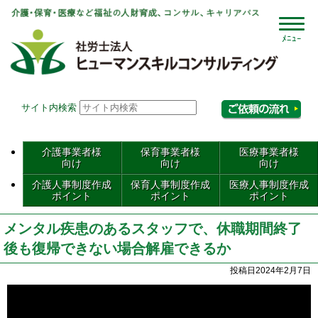
社会
サイト内検索
相
介護事業者様
保育事業者様
医療事業者様
向け
向け
向け
介護人事制度作成
保育人事制度作成
医療人事制度作成
ポイント
ポイント
ポイント
メンタル疾患のあるスタッフで、休職期間終了
後も復帰できない場合解雇できるか
投稿日2024年2月7日