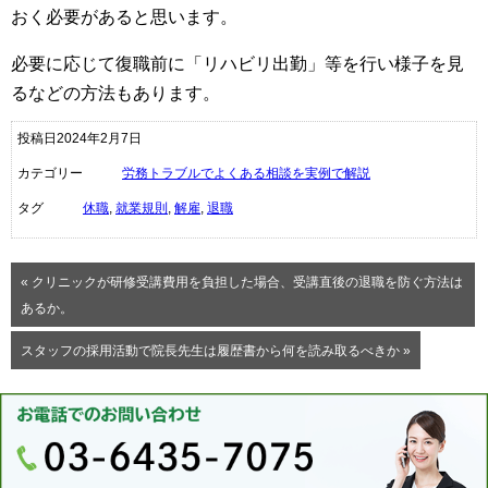
おく必要があると思います。
必要に応じて復職前に「リハビリ出勤」等を行い様子を見
るなどの方法もあります。
投稿日2024年2月7日
カテゴリー
労務トラブルでよくある相談を実例で解説
タグ
休職
,
就業規則
,
解雇
,
退職
« クリニックが研修受講費用を負担した場合、受講直後の退職を防ぐ方法は
あるか。
スタッフの採用活動で院長先生は履歴書から何を読み取るべきか »