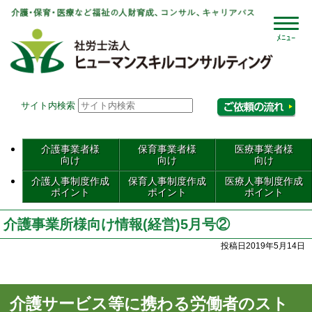
社会
サイト内検索
相
介護事業者様
保育事業者様
医療事業者様
向け
向け
向け
介護人事制度作成
保育人事制度作成
医療人事制度作成
ポイント
ポイント
ポイント
介護事業所様向け情報(経営)5月号②
投稿日2019年5月14日
介護サービス等に携わる労働者のスト