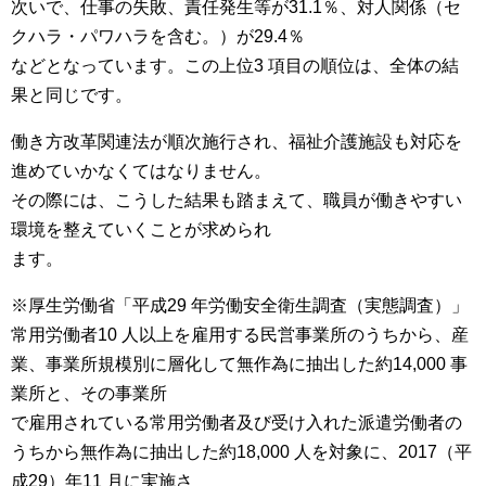
次いで、仕事の失敗、責任発生等が31.1％、対人関係（セ
クハラ・パワハラを含む。）が29.4％
などとなっています。この上位3 項目の順位は、全体の結
果と同じです。
働き方改革関連法が順次施行され、福祉介護施設も対応を
進めていかなくてはなりません。
その際には、こうした結果も踏まえて、職員が働きやすい
環境を整えていくことが求められ
ます。
※厚生労働省「平成29 年労働安全衛生調査（実態調査）」
常用労働者10 人以上を雇用する民営事業所のうちから、産
業、事業所規模別に層化して無作為に抽出した約14,000 事
業所と、その事業所
で雇用されている常用労働者及び受け入れた派遣労働者の
うちから無作為に抽出した約18,000 人を対象に、2017（平
成29）年11 月に実施さ