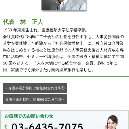
代表
林 正人
1959 年東京生まれ。慶應義塾大学法学部卒業。
会社員時代に出向にて子会社の社長を歴任するも、人事労務関係の
苦労を実体験した経験から「社会保険労務士」に。独立後は介護業
界をはじめとする福祉と医療分野での人事労務支援と人材育成を専
門に活動中。セミナーや講演会は、全国の医療・福祉団体にて年間
50 回を超える。「人を大切にする経営学会」会員。趣味は年に一
回、家族で行く海外または国内温泉旅行を楽しむ。
« 介護事業所様向け情報(経営)5月号①
介護事業所様向け情報(経営)5月号③ »