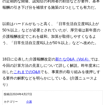
の定期的な開催、認知症の利用者の割合などが要件。基本
報酬の引き下げ分を補填する施策の1つとしても有力だ。
以前はハードルがもっと高く、「日常生活自立度III以上が
50％以上」などが必要とされていたが、厚労省は新年度の
介護報酬改定でこれを緩和。加算が取得しやすくなるよ
う、「日常生活自立度II以上が50％以上」などへ改めた。
18日に公表した介護報酬改定の
新たなQ&A（Vol.4）
では、
今回の計算方法の見直しについて詳しく解説。昨年度末に
出した
これまでのQ&A
でも、事業所の取り組みを後押しす
る要件の解釈などを明らかにしている。(介護ニュースよ
り）
投稿日2024年4月27日
カテゴリー
介護