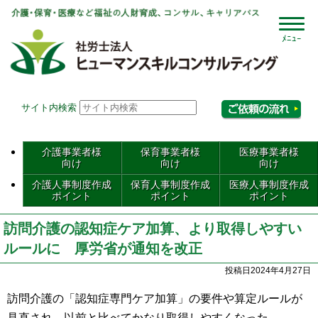
社会
サイト内検索
相
介護事業者様
保育事業者様
医療事業者様
向け
向け
向け
介護人事制度作成
保育人事制度作成
医療人事制度作成
ポイント
ポイント
ポイント
訪問介護の認知症ケア加算、より取得しやすい
ルールに 厚労省が通知を改正
投稿日2024年4月27日
訪問介護の「認知症専門ケア加算」の要件や算定ルールが
見直され、以前と比べてかなり取得しやすくなった。