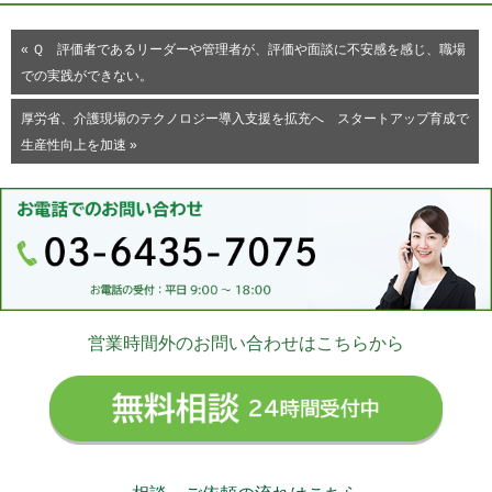
« Ｑ 評価者であるリーダーや管理者が、評価や面談に不安感を感じ、職場
での実践ができない。
厚労省、介護現場のテクノロジー導入支援を拡充へ スタートアップ育成で
生産性向上を加速 »
営業時間外のお問い合わせはこちらから
無料相