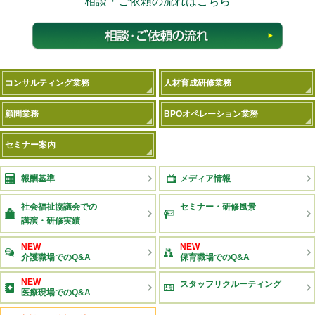
相談・ご依頼の流れはこちら
相談
コンサルティング業務
人材育成研修業務
顧問業務
BPOオペレーション業務
セミナー案内
報酬基準
メディア情報
社会福祉協議会での
セミナー・研修風景
講演・研修実績
NEW
NEW
介護職場でのQ&A
保育職場でのQ&A
NEW
スタッフリクルーティング
医療現場でのQ&A