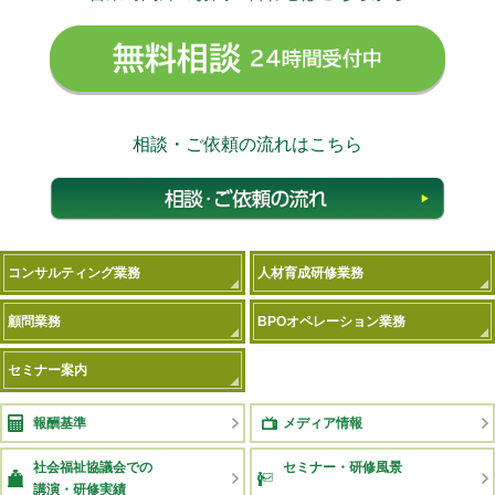
無料相
相談・ご依頼の流れはこちら
相談
コンサルティング業務
人材育成研修業務
顧問業務
BPOオペレーション業務
セミナー案内
報酬基準
メディア情報
社会福祉協議会での
セミナー・研修風景
講演・研修実績