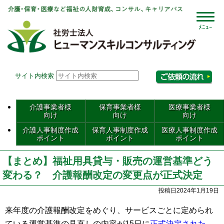
社会
サイト内検索
相
介護事業者様
保育事業者様
医療事業者様
向け
向け
向け
介護人事制度作成
保育人事制度作成
医療人事制度作成
ポイント
ポイント
ポイント
【まとめ】福祉用具貸与・販売の運営基準どう
変わる？ 介護報酬改定の変更点が正式決定
投稿日2024年1月19日
来年度の介護報酬改定をめぐり、サービスごとに定められ
ている運営基準の
見直しの内容
が15日に
正式決定された
。