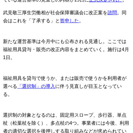
武見敬三厚生労働相が社会保障審議会に改正案を
諮問
。同
会はこれを「了承する」と
答申した
。
新たな運営基準は今月中にも公布される見通し。ここでは
福祉用具貸与・販売の改正内容をまとめていく。施行は4月
1日。
福祉用具を貸与で使うか、または販売で使うかを利用者が
選べる
「選択制」の導入
に伴う見直しが目玉となってい
る。
選択制の対象となるのは、固定用スロープ、歩行器、単点
杖（松葉杖を除く）、多点杖の4つ。事業者には今後、利用
者の適切な選択を後押しする取り組みなどが求められてい