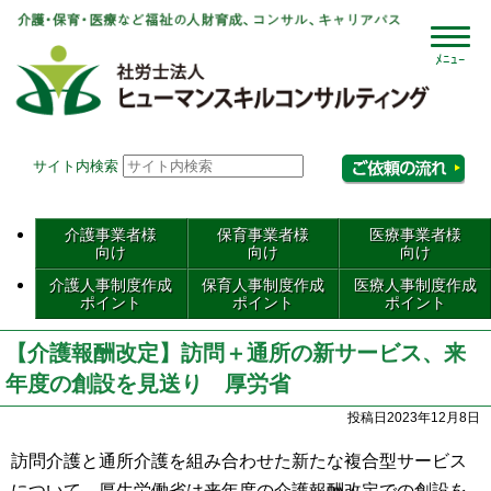
社会
サイト内検索
相
介護事業者様
保育事業者様
医療事業者様
向け
向け
向け
介護人事制度作成
保育人事制度作成
医療人事制度作成
ポイント
ポイント
ポイント
【介護報酬改定】訪問＋通所の新サービス、来
年度の創設を見送り 厚労省
投稿日2023年12月8日
訪問介護と通所介護を組み合わせた新たな複合型サービス
について、厚生労働省は来年度の介護報酬改定での創設を