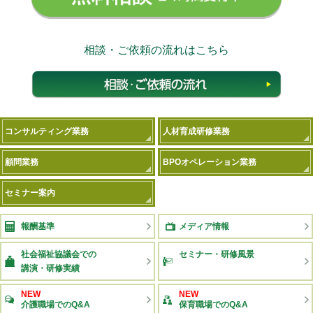
相談・ご依頼の流れはこちら
相談
コンサルティング業務
人材育成研修業務
顧問業務
BPOオペレーション業務
セミナー案内
報酬基準
メディア情報
社会福祉協議会での
セミナー・研修風景
講演・研修実績
NEW
NEW
介護職場でのQ&A
保育職場でのQ&A