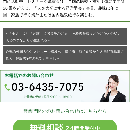
門に活動中。セミナーや講演会は、全国の医療・福祉団体にて年間
50 回を超える。「人を大切にする経営学会」会員。趣味は年に一
回、家族で行く海外または国内温泉旅行を楽しむ。
« 「モノ」より「経験」にお金をかける ～経験を買うとかけがえのない
人とのつながりが生まれる～
介護の外国人受け入れルール緩和へ 厚労省 就労直後から人員配置基準に
算入 開設後3年の規制も見直し »
営業時間外のお問い合わせはこちらから
無料相