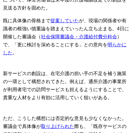
見送る方針を固めた。
既に具体像の骨格まで
提案していた
が、現場の関係者や有
識者の根強い慎重論を踏まえていったん立ち止まる。4日に
開催した審議会（
社会保障審議会・介護給付費分科会
）
で、「更に検討を深めることにする」との意向を
明らかに
した
。
新サービスの創設は、在宅介護の担い手の不足を補う施策
の一環として構想されてきた。例えば、通所介護の事業所
が利用者宅での訪問サービスも担えるようにすることで、
貴重な人材をより有効に活用していく狙いがある。
ただ、こうした構想には否定的な意見も少なくなかった。
審議会で具体像が
取り上げられた
際も、「既存サービスの