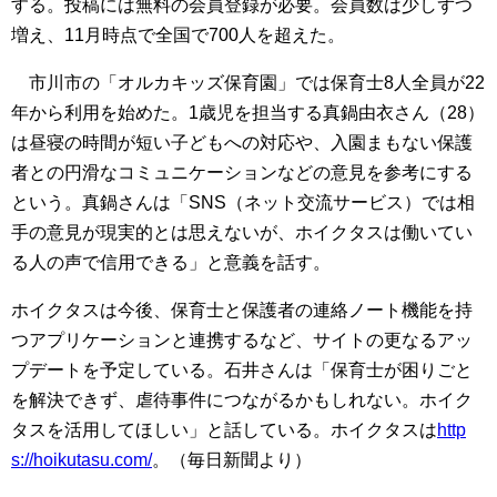
する。投稿には無料の会員登録が必要。会員数は少しずつ
増え、11月時点で全国で700人を超えた。
市川市の「オルカキッズ保育園」では保育士8人全員が22
年から利用を始めた。1歳児を担当する真鍋由衣さん（28）
は昼寝の時間が短い子どもへの対応や、入園まもない保護
者との円滑なコミュニケーションなどの意見を参考にする
という。真鍋さんは「SNS（ネット交流サービス）では相
手の意見が現実的とは思えないが、ホイクタスは働いてい
る人の声で信用できる」と意義を話す。
ホイクタスは今後、保育士と保護者の連絡ノート機能を持
つアプリケーションと連携するなど、サイトの更なるアッ
プデートを予定している。石井さんは「保育士が困りごと
を解決できず、虐待事件につながるかもしれない。ホイク
タスを活用してほしい」と話している。ホイクタスは
http
s://hoikutasu.com/
。（毎日新聞より）