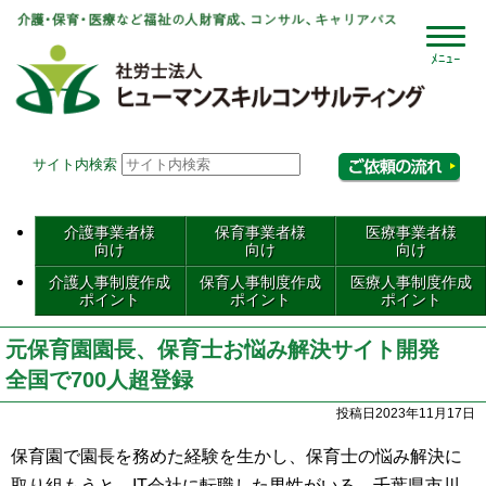
社会
サイト内検索
相
介護事業者様
保育事業者様
医療事業者様
向け
向け
向け
介護人事制度作成
保育人事制度作成
医療人事制度作成
ポイント
ポイント
ポイント
元保育園園長、保育士お悩み解決サイト開発
全国で700人超登録
投稿日2023年11月17日
保育園で園長を務めた経験を生かし、保育士の悩み解決に
取り組もうと、IT会社に転職した男性がいる。千葉県市川