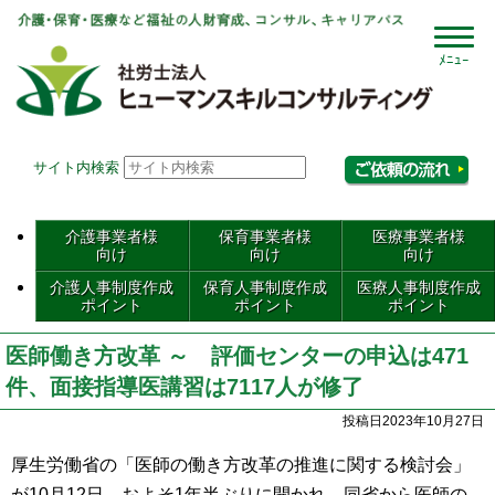
社会
サイト内検索
相
介護事業者様
保育事業者様
医療事業者様
向け
向け
向け
介護人事制度作成
保育人事制度作成
医療人事制度作成
ポイント
ポイント
ポイント
医師働き方改革 ～ 評価センターの申込は471
件、面接指導医講習は7117人が修了
投稿日2023年10月27日
厚生労働省の「医師の働き方改革の推進に関する検討会」
が10月12日、およそ1年半ぶりに開かれ、同省から医師の