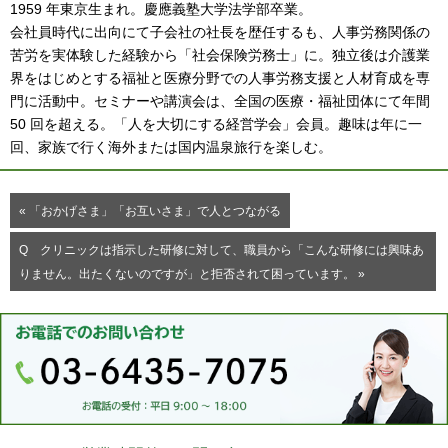
1959 年東京生まれ。慶應義塾大学法学部卒業。
会社員時代に出向にて子会社の社長を歴任するも、人事労務関係の
苦労を実体験した経験から「社会保険労務士」に。独立後は介護業
界をはじめとする福祉と医療分野での人事労務支援と人材育成を専
門に活動中。セミナーや講演会は、全国の医療・福祉団体にて年間
50 回を超える。「人を大切にする経営学会」会員。趣味は年に一
回、家族で行く海外または国内温泉旅行を楽しむ。
« 「おかげさま」「お互いさま」で人とつながる
Q クリニックは指示した研修に対して、職員から「こんな研修には興味あ
りません。出たくないのですが」と拒否されて困っています。 »