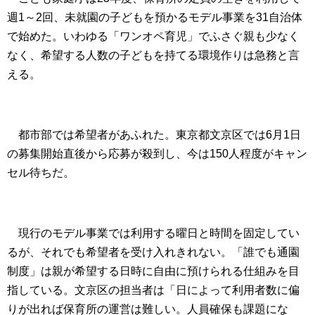
週
1
～
2
回、未就園の子どもを預かるモデル事業を
31
自治体
で始めた。いわゆる「ワンオペ育児」でふさぐ親も少なく
なく、希望する人数の子どもを持てる環境作りは急務と言
える。
都市部では希望者があふれた。東京都文京区では
6
月
1
日
の募集開始直後から応募が殺到し、今は
150
人程度がキャン
セル待ちだ。
現行のモデル事業では利用する曜日と時間を固定してい
るが、それでも希望者を受け入れきれない。「誰でも通園
制度」は親が希望する日時に自由に預けられる仕組みを目
指している。文京区の担当者は「日によって利用者数に偏
りが出れば保育所の運営は難しい。人員確保も課題にな