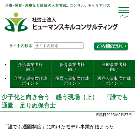
社会
サイト内検索
相
介護事業者様
保育事業者様
医療事業者様
向け
向け
向け
介護人事制度作成
保育人事制度作成
医療人事制度作成
ポイント
ポイント
ポイント
少子化と向き合う 惑う現場（上） 「誰でも
通園」足りぬ保育士
投稿日2023年9月27日
「誰でも通園制度」に向けたモデル事業が始まった