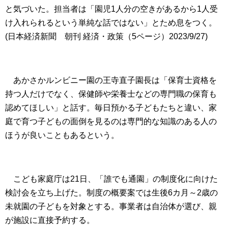
と気づいた。担当者は「園児
1
人分の空きがあるから
1
人受
け入れられるという単純な話ではない」とため息をつく。
(日本経済新聞 朝刊 経済・政策（
5
ページ）
2023/9/27)
あかさかルンビニー園の王寺直子園長は「保育士資格を
持つ人だけでなく、保健師や栄養士などの専門職の保育も
認めてほしい」と話す。毎日預かる子どもたちと違い、家
庭で育つ子どもの面倒を見るのは専門的な知識のある人の
ほうが良いこともあるという。
こども家庭庁は
21
日、「誰でも通園」の制度化に向けた
検討会を立ち上げた。制度の概要案では生後
6
カ月～
2
歳の
未就園の子どもを対象とする。事業者は自治体が選び、親
が施設に直接予約する。