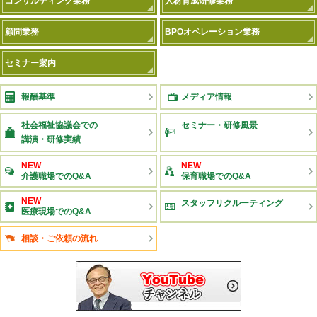
コンサルティング業務
人材育成研修業務
顧問業務
BPOオペレーション業務
セミナー案内
報酬基準
メディア情報
社会福祉協議会での
セミナー・研修風景
講演・研修実績
NEW
NEW
介護職場でのQ&A
保育職場でのQ&A
NEW
スタッフリクルーティング
医療現場でのQ&A
相談・ご依頼の流れ