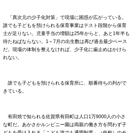
「異次元の少子化対策」で現場に困惑が広がっている。
誰でも子どもを預けられる保育事業はテスト段階から保育
士が足りない。児童手当の増額は
25
年からと、あと
1
年半も
待たねばならない。
1
～
7
月の出生数は再び過去最少ペース
だ。現場の体制を整えなければ、少子化に歯止めはかけら
れない。
誰でも子どもを預けられる保育所に、順番待ちの列がで
きている。
有田焼で知られる佐賀県有田町は人口
1
万
9000
人の小さ
な町だ。あかさかルンビニー園は両親の働き方を問わず子
どもを受け入れる「こども誰でも通園制度」（仮称）のモ