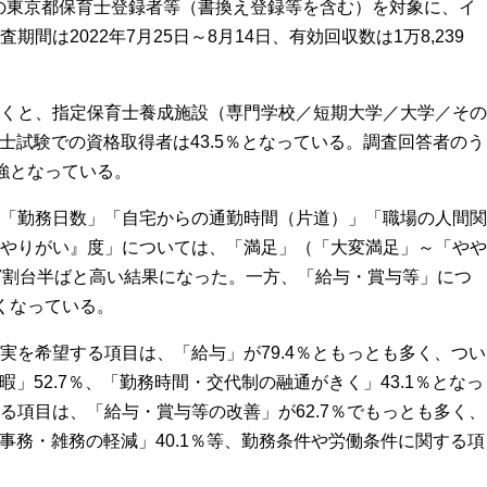
までの東京都保育士登録者等（書換え登録等を含む）を対象に、イ
間は2022年7月25日～8月14日、有効回収数は1万8,239
くと、指定保育士養成施設（専門学校／短期大学／大学／その
育士試験での資格取得者は43.5％となっている。調査回答者のう
強となっている。
「勤務日数」「自宅からの通勤時間（片道）」「職場の人間関
やりがい』度」については、「満足」（「大変満足」～「やや
7割台半ばと高い結果になった。一方、「給与・賞与等」につ
くなっている。
を希望する項目は、「給与」が79.4％ともっとも多く、つい
暇」52.7％、「勤務時間・交代制の融通がきく」43.1％となっ
る項目は、「給与・賞与等の改善」が62.7％でもっとも多く、
「事務・雑務の軽減」40.1％等、勤務条件や労働条件に関する項