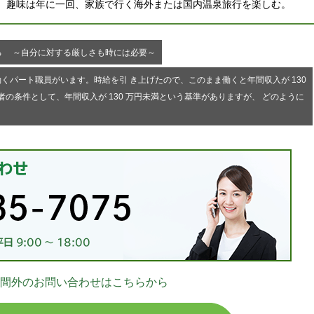
。趣味は年に一回、家族で行く海外または国内温泉旅行を楽しむ。
る ～自分に対する厳しさも時には必要～
くパート職員がいます。時給を引 き上げたので、このまま働くと年間収入が 130
の条件として、年間収入が 130 万円未満という基準がありますが、 どのように
お
間外のお問い合わせはこちらから
03-
無料相談 24時