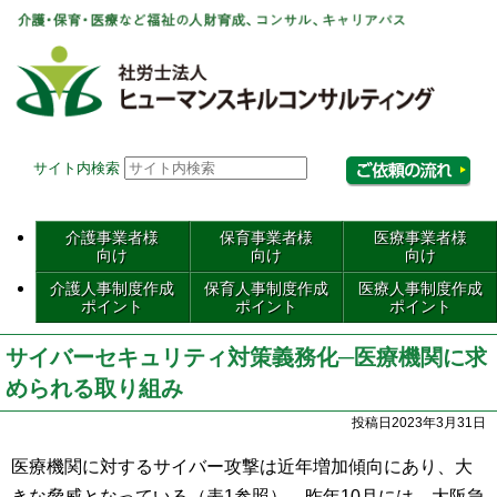
社会
サイト内検索
相
介護事業者様
保育事業者様
医療事業者様
向け
向け
向け
介護人事制度作成
保育人事制度作成
医療人事制度作成
ポイント
ポイント
ポイント
サイバーセキュリティ対策義務化─医療機関に求
められる取り組み
投稿日2023年3月31日
医療機関に対するサイバー攻撃は近年増加傾向にあり、大
きな脅威となっている（表1参照）。昨年10月には、大阪急