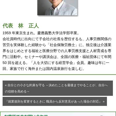
代表
林 正人
1959 年東京生まれ。慶應義塾大学法学部卒業。
会社員時代に出向にて子会社の社長を歴任するも、人事労務関係の
苦労を実体験した経験から「社会保険労務士」に。独立後は介護業
界をはじめとする福祉と医療分野での人事労務支援と人材育成を専
門に活動中。セミナーや講演会は、全国の医療・福祉団体にて年間
50 回を超える。「人を大切にする経営学会」会員。趣味は年に一
回、家族で行く海外または国内温泉旅行を楽しむ。
« 自分との小さな約束を守る ～決めたことを最後までやることが、自分へ
の信頼を高める～
『就業規則を変更するときに 職員から反対意見があった場合の対応』 »