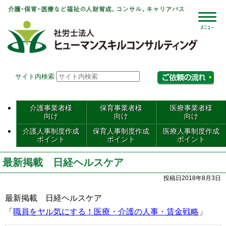
社会
サイト内検索
相
介護事業者様
保育事業者様
医療事業者様
向け
向け
向け
介護人事制度作成
保育人事制度作成
医療人事制度作成
ポイント
ポイント
ポイント
最新掲載 日経ヘルスケア
投稿日2018年8月3日
最新掲載 日経ヘルスケア
「
職員をヤル気にする！医療・介護の人事・賃金戦略
」