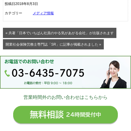
投稿日2018年8月3日
カテゴリー
メディア情報
« 共著「日本でいちばん社員のやる気があがる会社」が出版されます
開業社会保険労務士専門誌「SR」に記事が掲載されました »
営業時間外のお問い合わせはこちらから
無料相