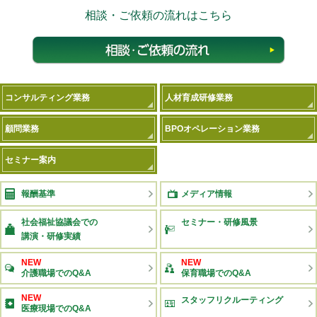
相談・ご依頼の流れはこちら
相談
コンサルティング業務
人材育成研修業務
顧問業務
BPOオペレーション業務
セミナー案内
報酬基準
メディア情報
社会福祉協議会での
セミナー・研修風景
講演・研修実績
NEW
NEW
介護職場でのQ&A
保育職場でのQ&A
NEW
スタッフリクルーティング
医療現場でのQ&A