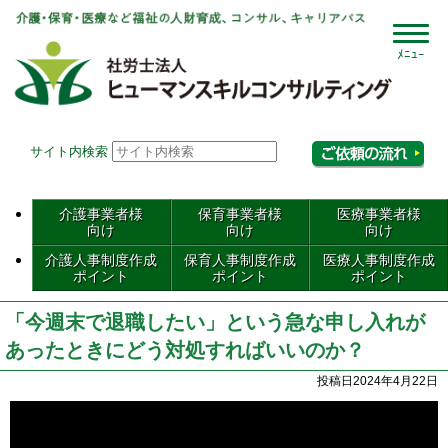
社会
サイト内検索
相
介護事業者様
保育事業者様
医療事業者様
向け
向け
向け
介護人事制度作成
保育人事制度作成
医療人事制度作成
ポイント
ポイント
ポイント
「今週末で退職したい」という急な申し入れが
あったときにどう対処すればいいのか？
投稿日2024年4月22日