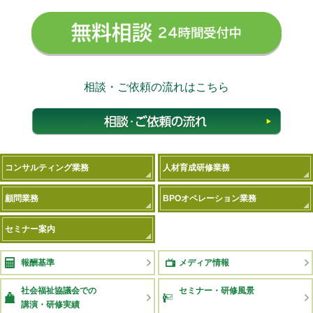
無料相
相談・ご依頼の流れはこちら
相談
コンサルティング業務
人材育成研修業務
顧問業務
BPOオペレーション業務
セミナー案内
報酬基準
メディア情報
社会福祉協議会での
セミナー・研修風景
講演・研修実績