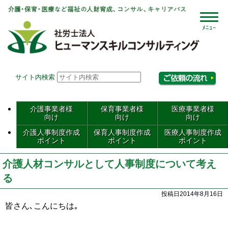
社会
サイト内検索
相
介護事業者様
保育事業者様
医療事業者様
向け
向け
向け
介護人事制度作成
保育人事制度作成
医療人事制度作成
ポイント
ポイント
ポイント
介護人材コンサルとして人事制度について考え
る
投稿日2014年8月16日
皆さん､こんにちは｡