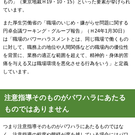
もの」（東京地裁Ｈ
19
・
10
・
15
）といった要素が挙げられ
ています。
また厚生労働省の「職場のいじめ・嫌がらせ問題に関する
円卓会議ワーキング・グループ報告」（Ｈ
24
年
1
月
30
日）
は「職場のパワーハラスメントとは、同じ職場で働くもの
に対して、職務上の地位や人間関係などの職場内の優位性
を背景に、業務の適正な範囲を超えて、精神的・身体的苦
痛を与える又は職場環境を悪化させる行為をいう」と定義
しています。
注意指導そのものがパワハラにあたる
ものではありません
つまり注意指導そのものがパワハラにあたるものではな
く、注意指導の程度や態様が度を越している場合にはパワ