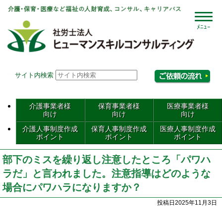
社会
サイト内検索
相
介護事業者様
保育事業者様
医療事業者様
向け
向け
向け
介護人事制度作成
保育人事制度作成
医療人事制度作成
ポイント
ポイント
ポイント
部下のミスを繰り返し注意したところ「パワハ
ラだ」と言われました。注意指導はどのような
場合にパワハラになりますか？
投稿日2025年11月3日