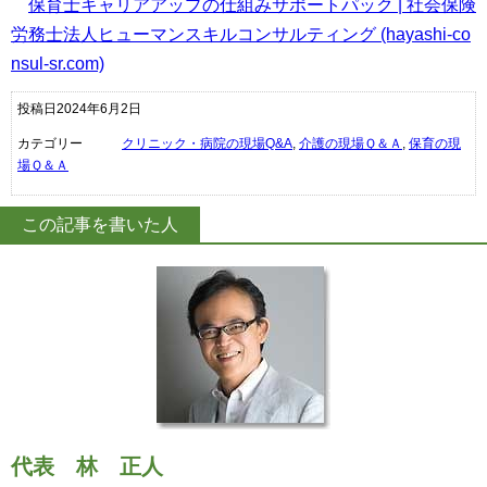
保育士キャリアアップの仕組みサポートパック | 社会保険
労務士法人ヒューマンスキルコンサルティング (hayashi-co
nsul-sr.com)
投稿日2024年6月2日
カテゴリー
クリニック・病院の現場Q&A
,
介護の現場Ｑ＆Ａ
,
保育の現
場Ｑ＆Ａ
この記事を書いた人
代表
林 正人