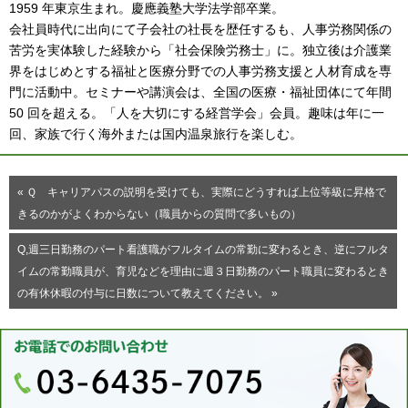
1959 年東京生まれ。慶應義塾大学法学部卒業。
会社員時代に出向にて子会社の社長を歴任するも、人事労務関係の
苦労を実体験した経験から「社会保険労務士」に。独立後は介護業
界をはじめとする福祉と医療分野での人事労務支援と人材育成を専
門に活動中。セミナーや講演会は、全国の医療・福祉団体にて年間
50 回を超える。「人を大切にする経営学会」会員。趣味は年に一
回、家族で行く海外または国内温泉旅行を楽しむ。
« Ｑ キャリアパスの説明を受けても、実際にどうすれば上位等級に昇格で
きるのかがよくわからない（職員からの質問で多いもの）
Q,週三日勤務のパート看護職がフルタイムの常勤に変わるとき、逆にフルタ
イムの常勤職員が、育児などを理由に週３日勤務のパート職員に変わるとき
の有休休暇の付与に日数について教えてください。 »