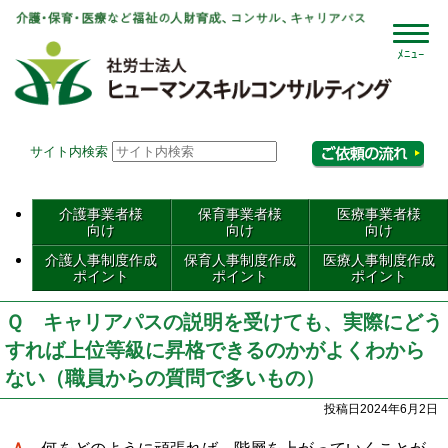
社会
サイト内検索
相
介護事業者様
保育事業者様
医療事業者様
向け
向け
向け
介護人事制度作成
保育人事制度作成
医療人事制度作成
ポイント
ポイント
ポイント
Ｑ キャリアパスの説明を受けても、実際にどう
すれば上位等級に昇格できるのかがよくわから
ない（職員からの質問で多いもの）
投稿日2024年6月2日