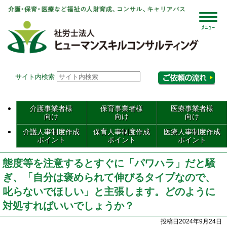
社会
サイト内検索
相
介護事業者様
保育事業者様
医療事業者様
向け
向け
向け
介護人事制度作成
保育人事制度作成
医療人事制度作成
ポイント
ポイント
ポイント
態度等を注意するとすぐに「パワハラ」だと騒
ぎ、「自分は褒められて伸びるタイプなので、
叱らないでほしい」と主張します。どのように
対処すればいいでしょうか？
投稿日2024年9月24日