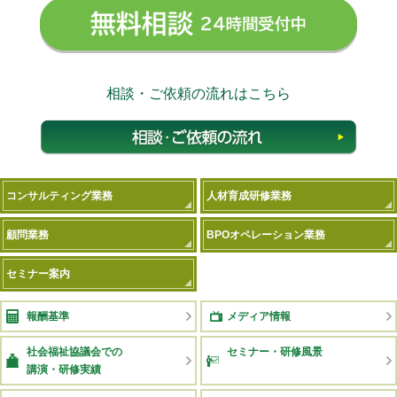
無料相
相談・ご依頼の流れはこちら
相談
コンサルティング業務
人材育成研修業務
顧問業務
BPOオペレーション業務
セミナー案内
報酬基準
メディア情報
社会福祉協議会での
セミナー・研修風景
講演・研修実績